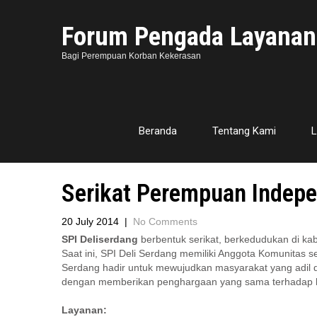
Forum Pengada Layanan
Bagi Perempuan Korban Kekerasan
Beranda
Tentang Kami
L
Serikat Perempuan Indepe
20 July 2014
|
No Comments
SPI Deliserdang
berbentuk serikat, berkedudukan di kab
Saat ini, SPI Deli Serdang memiliki Anggota Komunitas
Serdang hadir untuk mewujudkan masyarakat yang adil d
dengan memberikan penghargaan yang sama terhadap hak
Layanan: