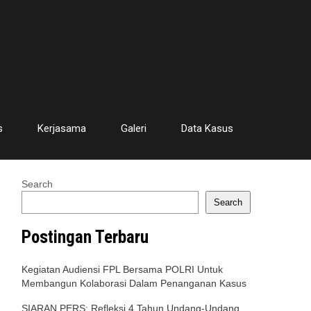
s
Kerjasama
Galeri
Data Kasus
Search
Search
Postingan Terbaru
Kegiatan Audiensi FPL Bersama POLRI Untuk
Membangun Kolaborasi Dalam Penanganan Kasus
SIARAN PERS: Refleksi 4 Tahun Undang-Undang