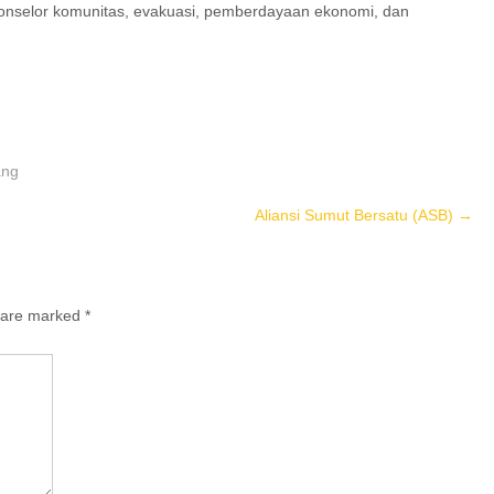
konselor komunitas, evakuasi, pemberdayaan ekonomi, dan
ang
Aliansi Sumut Bersatu (ASB)
→
s are marked
*