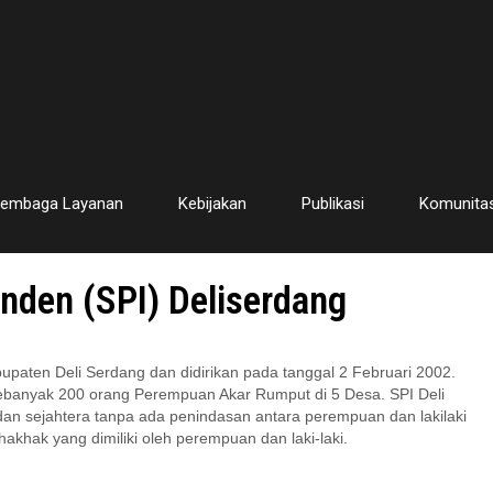
embaga Layanan
Kebijakan
Publikasi
Komunita
nden (SPI) Deliserdang
upaten Deli Serdang dan didirikan pada tanggal 2 Februari 2002.
 sebanyak 200 orang Perempuan Akar Rumput di 5 Desa. SPI Deli
an sejahtera tanpa ada penindasan antara perempuan dan lakilaki
hak yang dimiliki oleh perempuan dan laki-laki.