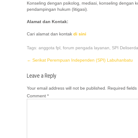
Konseling dengan psikolog, mediasi, konseling dengan 
pendampingan hukum (litigasi).
Alamat dan Kontak:
Cari alamat dan kontak
di sini
Tags:
anggota fpl
,
forum pengada layanan
,
SPI Deliserd
Post
←
Serikat Perempuan Independen (SPI) Labuhanbatu
navigation
Leave a Reply
Your email address will not be published.
Required field
Comment
*