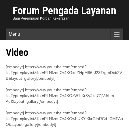
Forum Pengada Layanan
Bagi Perempuan Korban Kekerasan
Menu
Video
[embedyt] https://www.youtube.com/embed?
listType=playlist&list=PLNfzeuOr4KGxqZHpM86rJ23TrgmDxb2V
B&layout=gallery[/embedyt]
[embedyt] https://www.youtube.com/embed?
listType=playlist&list=PLNfzeuOr4KGzW1tXr3VJks7ZjVJrbm-
A6&layout=gallery[/embedyt]
[embedyt] https://www.youtube.com/embed?
listType=playlist&list=PLNfzeuOr4KGwhUXYlXkrOIaRCd_CMFAo
O&layout=gallery[/embedyt]