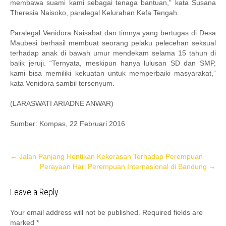
membawa suami kami sebagai tenaga bantuan,” kata Susana
Theresia Naisoko, paralegal Kelurahan Kefa Tengah.
Paralegal Venidora Naisabat dan timnya yang bertugas di Desa
Maubesi berhasil membuat seorang pelaku pelecehan seksual
terhadap anak di bawah umur mendekam selama 15 tahun di
balik jeruji. “Ternyata, meskipun hanya lulusan SD dan SMP,
kami bisa memiliki kekuatan untuk memperbaiki masyarakat,”
kata Venidora sambil tersenyum.
(LARASWATI ARIADNE ANWAR)
Sumber: Kompas, 22 Februari 2016
Post
←
Jalan Panjang Hentikan Kekerasan Terhadap Perempuan
Perayaan Hari Perempuan Internasional di Bandung
→
navigation
Leave a Reply
Your email address will not be published.
Required fields are
marked
*