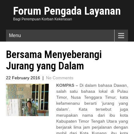
Forum Pengada Layanan
Bagi Perempuan Korban Kekerasan
Menu
Bersama Menyeberangi
Jurang yang Dalam
22 February 2016
|
No Comments
KOMPAS –
Di dalam bahasa Dawan,
salah satu bahasa lokal di Pulau
Timor, Nusa Tenggara Timur, kata
kefamenanu berarti ‘jurang yang
dalam’. Kata tersebut juga
merupakan nama dari ibu kota
Kabupaten Timor Tengah Utara yang
berjarak lima jam perjalanan dengan
mobil dari Kota Kupang, ibu kota