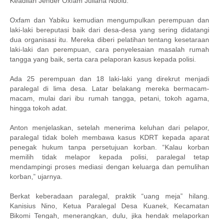
Keadilan Jender Oxfam Juliana Ndolu.
Oxfam dan Yabiku kemudian mengumpulkan perempuan dan
laki-laki bereputasi baik dari desa-desa yang sering didatangi
dua organisasi itu. Mereka diberi pelatihan tentang kesetaraan
laki-laki dan perempuan, cara penyelesaian masalah rumah
tangga yang baik, serta cara pelaporan kasus kepada polisi.
Ada 25 perempuan dan 18 laki-laki yang direkrut menjadi
paralegal di lima desa. Latar belakang mereka bermacam-
macam, mulai dari ibu rumah tangga, petani, tokoh agama,
hingga tokoh adat.
Anton menjelaskan, setelah menerima keluhan dari pelapor,
paralegal tidak boleh membawa kasus KDRT kepada aparat
penegak hukum tanpa persetujuan korban. “Kalau korban
memilih tidak melapor kepada polisi, paralegal tetap
mendampingi proses mediasi dengan keluarga dan pemulihan
korban,” ujarnya.
Berkat keberadaan paralegal, praktik “uang meja” hilang.
Kanisius Nino, Ketua Paralegal Desa Kuanek, Kecamatan
Bikomi Tengah, menerangkan, dulu, jika hendak melaporkan