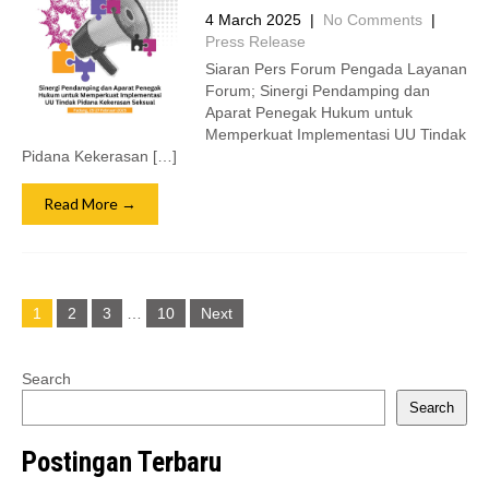
4 March 2025
|
No Comments
|
Press Release
Siaran Pers Forum Pengada Layanan
Forum; Sinergi Pendamping dan
Aparat Penegak Hukum untuk
Memperkuat Implementasi UU Tindak
Pidana Kekerasan […]
Read More →
Posts
1
2
3
…
10
Next
navigation
Search
Search
Postingan Terbaru